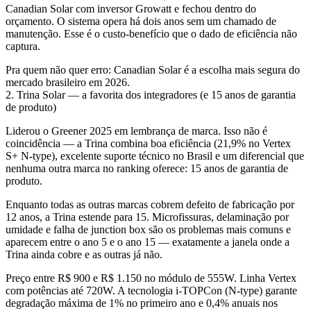
Canadian Solar com inversor Growatt e fechou dentro do
orçamento. O sistema opera há dois anos sem um chamado de
manutenção.
Esse é o custo-benefício que o dado de eficiência não
captura.
Pra quem não quer erro: Canadian Solar é a escolha mais segura do
mercado brasileiro em 2026.
2. Trina Solar — a favorita dos integradores (e 15 anos de garantia
de produto)
Liderou o Greener 2025 em lembrança de marca. Isso não é
coincidência — a Trina combina boa eficiência (21,9% no Vertex
S+ N-type), excelente suporte técnico no Brasil e um diferencial que
nenhuma outra marca no ranking oferece:
15 anos de garantia de
produto
.
Enquanto todas as outras marcas cobrem defeito de fabricação por
12 anos, a Trina estende para 15. Microfissuras, delaminação por
umidade e falha de junction box são os problemas mais comuns e
aparecem entre o ano 5 e o ano 15 — exatamente a janela onde a
Trina ainda cobre e as outras já não.
Preço entre R$ 900 e R$ 1.150 no módulo de 555W. Linha Vertex
com potências até 720W. A tecnologia i-TOPCon (N-type) garante
degradação máxima de 1% no primeiro ano e 0,4% anuais nos