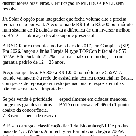
distribuidores brasileiros. Certificação INMETRO e PVEL sem
ressalvas.
JA Solar é opção para integrador que fecha volume alto e precisa
reduzir custo por watt. A economia de R$ 150 a R$ 200 por módulo
num sistema de 12 painéis paga a diferença de um inversor melhor.
6. BYD — fabricação local e suporte presencial
A BYD fabrica módulos no Brasil desde 2017, em Campinas (SP).
Em 2026, lançou a linha Harpia N-type TOPCon bifacial de 555-
575W. Eficiência de 21,2% — a mais baixa do ranking — com
garantia padrão de 12 + 25 anos.
Preço competitivo: R$ 800 a R$ 1.050 no módulo de 555W. A
grande vantagem é a rede de assistência técnica presencial no Brasil,
com peças de reposição em estoque nacional e resposta em dias —
não em semanas via importador.
Se pós-venda é prioridade — especialmente em cidades menores,
longe dos grandes centros — BYD compensa a eficiência 1 ponto
abaixo da concorrência.
7. Risen — tier 1 de reserva
A Risen carrega a classificação tier 1 da BloombergNEF e produz
mais de 4,5 GW/ano. A linha Hyper-Ion bifacial chega a 700W.