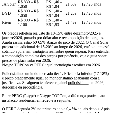
R$ 830 – R$
R$ 1,46 –
JA Solar
21,5%
12 / 25 anos
1.050
R$ 1,84
R$ 800 – R$
R$ 1,40 –
BYD
21,2%
12 / 25 anos
1.050
R$ 1,84
R$ 800 – R$
R$ 1,40 –
Risen
21,4%
12 / 25 anos
1.100
R$ 1,93
Os preços refletem reajuste de 10-15% entre dezembro/2025 e
janeiro/2026, puxado por dólar alto e recomposição de margens.
Ainda assim, estão 60-65% abaixo do pico de 2022. O Canal Solar
projeta alta adicional de 15-20% ao longo de 2026, então quem está
cotando agora tem vantagem real sobre quem esperar. Para entender
a composição completa dos preços por potência, veja o guia sobre
preços de placa solar em 2026
.
N-type TOPCon vs PERC: qual tecnologia escolher em 2026
Policristalino sumiu do mercado tier 1. Eficiência inferior (17-18%)
e preço praticamente igual ao monocristalino acabaram com a
justificativa. Se alguém te oferecer painel
policristalino
em 2026,
desconfie da procedência.
Entre PERC (P-type) e N-type TOPCon, a diferença prática para
instalação residencial em 2026 é a seguinte:
O
PERC
degrada 2% no primeiro ano e 0,45% anuais depois. Após