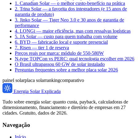
1. Canadian Solar — o melhor custo-benefício na prática
2. Trina Solar — a favorita dos integradores (e 15 anos de
garantia de produto)
3. Jinko Solar — Tiger Neo 3.0 e 30 anos de garantia de
performance
4. LONGi — maior eficiência, mas com ressalvas logísticas
5. JA Solar — custo para quem trabalha com volume
6. BYD — fabricação local e suporte presencial
7. Risen — tier 1 de reserva
Preços reais por marca: módulo de 550-580W
N-type TOPCon vs PERC: qual tecnologia escolher em 2026
O Brasil ultrapassou 60 GW de solar instalado
Perguntas frequentes sobre a melhor placa solar 2026
painel solar
placa solar
ranking
comparativo
Energia Solar Explicada
Tudo sobre energia solar: quanto custa, payback, calculadoras de
dimensionamento, financiamento e diretório de empresas em 27
cidades. Gratuito, dados de 2026.
Navegação
Início