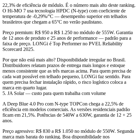
22,3% de eficiência de módulo. É o número mais alto deste ranking.
O Hi-MO 7 usa tecnologia HPDC (N-type) com coeficiente de
temperatura de -0,29%/°C — desempenho superior em telhados
brasileiros que chegam a 65°C no verão paulistano.
Preço premium: R$ 950 a R$ 1.250 no módulo de 555W. Garantia
de 12 anos de produto e 25 anos de performance — padrão para a
faixa de preço. LONGi é Top Performer no PVEL Reliability
Scorecard 2025.
Por que não está mais alto? Disponibilidade irregular no Brasil.
Distribuidores relatam prazos de entrega mais longos e estoque
menos consistente que as três marcas acima. Para quem precisa de
cada watt possível em telhado pequeno, LONGi faz sentido. Para
quem precisa fechar instalação rápido, o risco logístico coloca a
marca em quarto lugar.
5. JA Solar — custo para quem trabalha com volume
A Deep Blue 4.0 Pro com N-type TOPCon chega a 22,5% de
eficiência em modelos comerciais. As versões residenciais padrão
ficam em 21,5%. Potências de 540W a 630W, garantia de 12 + 25
anos.
Preço agressivo: R$ 830 a R$ 1.050 no módulo de 550W. Segunda
marca mais barata do ranking. Boa disponibilidade nos