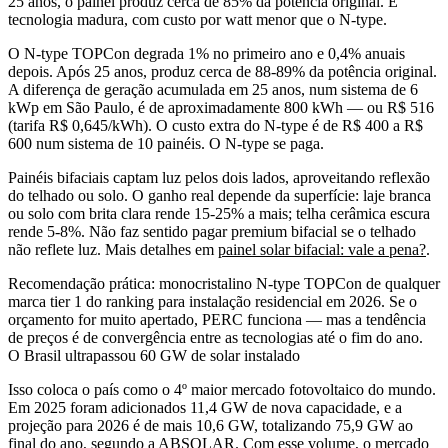
25 anos, o painel produz cerca de 85% da potência original. É
tecnologia madura, com custo por watt menor que o N-type.
O
N-type TOPCon
degrada 1% no primeiro ano e 0,4% anuais
depois. Após 25 anos, produz cerca de 88-89% da potência original.
A diferença de geração acumulada em 25 anos, num sistema de 6
kWp em São Paulo, é de aproximadamente 800 kWh — ou R$ 516
(tarifa R$ 0,645/kWh). O custo extra do N-type é de R$ 400 a R$
600 num sistema de 10 painéis. O N-type se paga.
Painéis
bifaciais
captam luz pelos dois lados, aproveitando reflexão
do telhado ou solo. O ganho real depende da superfície: laje branca
ou solo com brita clara rende 15-25% a mais; telha cerâmica escura
rende 5-8%. Não faz sentido pagar premium bifacial se o telhado
não reflete luz. Mais detalhes em
painel solar bifacial: vale a pena?
.
Recomendação prática:
monocristalino N-type TOPCon de qualquer
marca tier 1 do ranking
para instalação residencial em 2026. Se o
orçamento for muito apertado, PERC funciona — mas a tendência
de preços é de convergência entre as tecnologias até o fim do ano.
O Brasil ultrapassou 60 GW de solar instalado
Isso coloca o país como o 4º maior mercado fotovoltaico do mundo.
Em 2025 foram adicionados 11,4 GW de nova capacidade, e a
projeção para 2026 é de mais 10,6 GW, totalizando 75,9 GW ao
final do ano, segundo a
ABSOLAR
. Com esse volume, o mercado