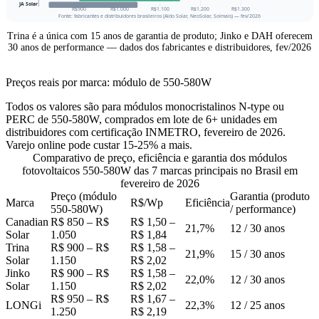
Trina é a única com 15 anos de garantia de produto; Jinko e DAH oferecem
30 anos de performance — dados dos fabricantes e distribuidores, fev/2026
Preços reais por marca: módulo de 550-580W
Todos os valores são para módulos monocristalinos N-type ou
PERC de 550-580W, comprados em lote de 6+ unidades em
distribuidores com certificação INMETRO, fevereiro de 2026.
Varejo online pode custar 15-25% a mais.
Comparativo de preço, eficiência e garantia dos módulos
fotovoltaicos 550-580W das 7 marcas principais no Brasil em
fevereiro de 2026
Preço (módulo
Garantia (produto
Marca
R$/Wp
Eficiência
550-580W)
/ performance)
Canadian
R$ 850 – R$
R$ 1,50 –
21,7%
12 / 30 anos
Solar
1.050
R$ 1,84
Trina
R$ 900 – R$
R$ 1,58 –
21,9%
15 / 30 anos
Solar
1.150
R$ 2,02
Jinko
R$ 900 – R$
R$ 1,58 –
22,0%
12 / 30 anos
Solar
1.150
R$ 2,02
R$ 950 – R$
R$ 1,67 –
LONGi
22,3%
12 / 25 anos
1.250
R$ 2,19