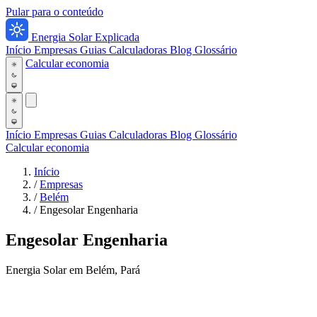
Pular para o conteúdo
Energia Solar Explicada
Início
Empresas
Guias
Calculadoras
Blog
Glossário
Calcular economia
Início
Empresas
Guias
Calculadoras
Blog
Glossário
Calcular economia
Início
/
Empresas
/
Belém
/
Engesolar Engenharia
Engesolar Engenharia
Energia Solar em Belém, Pará