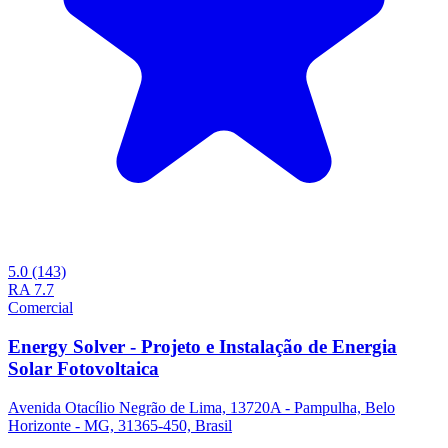
5.0
(143)
RA
7.7
Comercial
Energy Solver - Projeto e Instalação de Energia
Solar Fotovoltaica
Avenida Otacílio Negrão de Lima, 13720A - Pampulha, Belo
Horizonte - MG, 31365-450, Brasil