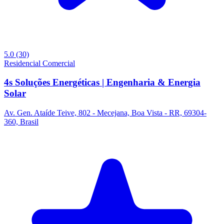
5.0
(30)
Residencial
Comercial
4s Soluções Energéticas | Engenharia & Energia
Solar
Av. Gen. Ataíde Teive, 802 - Mecejana, Boa Vista - RR, 69304-
360, Brasil