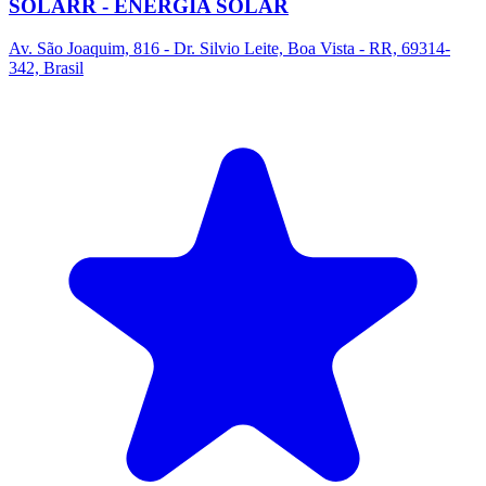
SOLARR - ENERGIA SOLAR
Av. São Joaquim, 816 - Dr. Silvio Leite, Boa Vista - RR, 69314-
342, Brasil