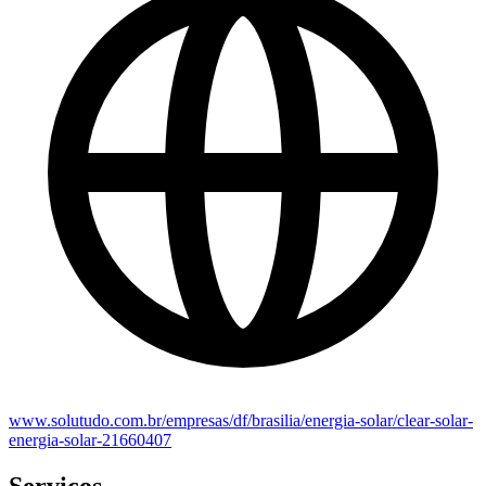
www.solutudo.com.br/empresas/df/brasilia/energia-solar/clear-solar-
energia-solar-21660407