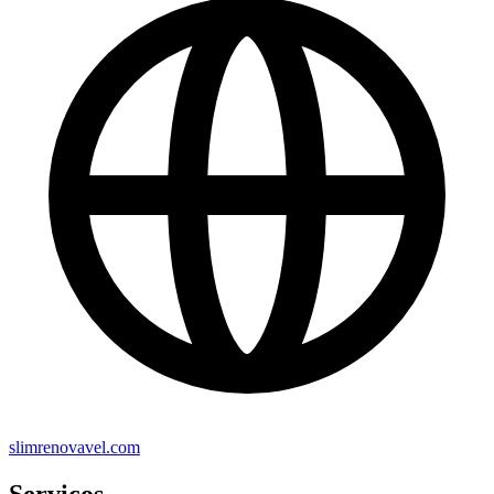
slimrenovavel.com