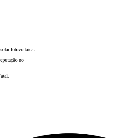
olar fotovoltaica.
 reputação no
atal.