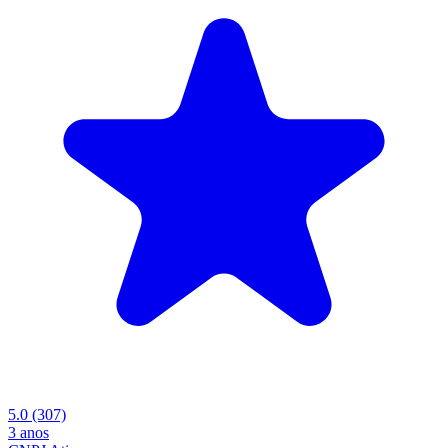
5.0
(307)
3 anos