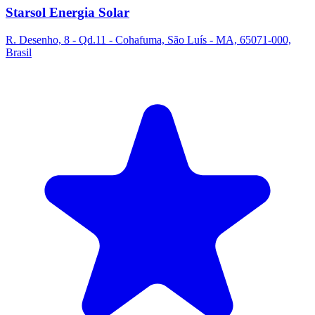
Starsol Energia Solar
R. Desenho, 8 - Qd.11 - Cohafuma, São Luís - MA, 65071-000,
Brasil