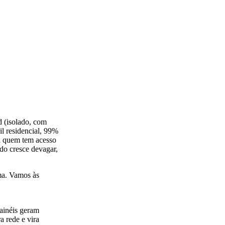
id (isolado, com
il residencial, 99%
ra quem tem acesso
ido cresce devagar,
ema. Vamos às
painéis geram
a rede e vira