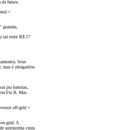
 da fatura.
onal +
 gratuita.
 sai entre R$ 17
lhamento). Seus
e, mas é obrigatório
ai pra baterias,
 sem Fio B. Mas
versor off-grid +
on-grid. A
 de autonomia custa