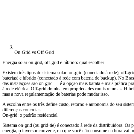
On-Grid vs Off-Grid
Energia solar on-grid, off-grid e híbrido: qual escolher
Existem três tipos de sistema solar: on-grid (conectado à rede), off-gr
baterias) e híbrido (conectado à rede com bateria de backup). No Bras
das instalações são on-grid — é a opção mais barata e mais prática p
à rede elétrica. Off-grid domina em propriedades rurais remotas. Híbr
mas a nova regulamentação de baterias pode mudar isso.
A escolha entre os três define custo, retorno e autonomia do seu sist
diferenças concretas.
On-grid: o padrão residencial
Sistema on-grid (ou grid-tie) é conectado à rede da distribuidora. Os 
energia, o inversor converte, e o que você não consome na hora vai pr