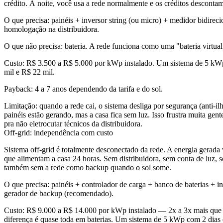
crédito. À noite, você usa a rede normalmente e os créditos descontam
O que precisa:
painéis + inversor string (ou micro) + medidor bidireci
homologação na distribuidora.
O que não precisa:
bateria. A rede funciona como uma "bateria virtual"
Custo:
R$ 3.500 a R$ 5.000 por kWp instalado. Um sistema de 5 kWp
mil e R$ 22 mil.
Payback:
4 a 7 anos dependendo da tarifa e do sol.
Limitação:
quando a rede cai, o sistema desliga por segurança (anti-i
painéis estão gerando, mas a casa fica sem luz. Isso frustra muita gent
pra não eletrocutar técnicos da distribuidora.
Off-grid: independência com custo
Sistema off-grid é totalmente desconectado da rede. A energia gerada v
que alimentam a casa 24 horas. Sem distribuidora, sem conta de luz,
também sem a rede como backup quando o sol some.
O que precisa:
painéis + controlador de carga + banco de baterias + in
gerador de backup (recomendado).
Custo:
R$ 9.000 a R$ 14.000 por kWp instalado — 2x a 3x mais que 
diferença é quase toda em baterias. Um sistema de 5 kWp com 2 dias