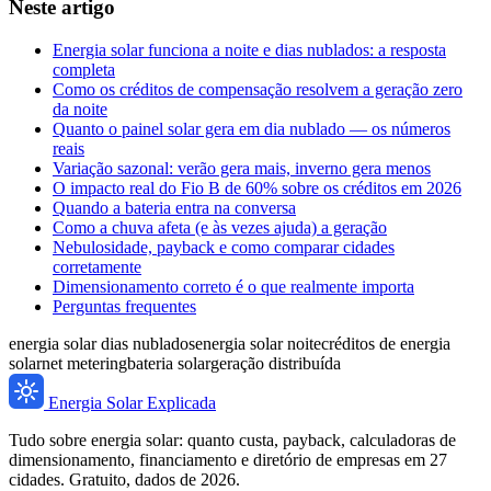
Neste artigo
Energia solar funciona a noite e dias nublados: a resposta
completa
Como os créditos de compensação resolvem a geração zero
da noite
Quanto o painel solar gera em dia nublado — os números
reais
Variação sazonal: verão gera mais, inverno gera menos
O impacto real do Fio B de 60% sobre os créditos em 2026
Quando a bateria entra na conversa
Como a chuva afeta (e às vezes ajuda) a geração
Nebulosidade, payback e como comparar cidades
corretamente
Dimensionamento correto é o que realmente importa
Perguntas frequentes
energia solar dias nublados
energia solar noite
créditos de energia
solar
net metering
bateria solar
geração distribuída
Energia Solar Explicada
Tudo sobre energia solar: quanto custa, payback, calculadoras de
dimensionamento, financiamento e diretório de empresas em 27
cidades. Gratuito, dados de 2026.