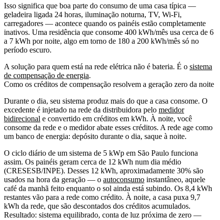
Isso significa que boa parte do consumo de uma casa típica —
geladeira ligada 24 horas, iluminação noturna, TV, Wi-Fi,
carregadores — acontece quando os painéis estão completamente
inativos. Uma residência que consome 400 kWh/mês usa cerca de 6
a 7 kWh por noite, algo em torno de 180 a 200 kWh/mês só no
período escuro.
A solução para quem está na rede elétrica não é bateria. É o
sistema
de compensação de energia
.
Como os créditos de compensação resolvem a geração zero da noite
Durante o dia, seu sistema produz mais do que a casa consome. O
excedente é injetado na rede da distribuidora pelo
medidor
bidirecional
e convertido em créditos em kWh. À noite, você
consome da rede e o medidor abate esses créditos. A rede age como
um banco de energia: depósito durante o dia, saque à noite.
O ciclo diário de um sistema de 5 kWp em São Paulo funciona
assim. Os painéis geram cerca de 12 kWh num dia médio
(CRESESB/INPE). Desses 12 kWh, aproximadamente 30% são
usados na hora da geração — o
autoconsumo
instantâneo, aquele
café da manhã feito enquanto o sol ainda está subindo. Os 8,4 kWh
restantes vão para a rede como crédito. À noite, a casa puxa 9,7
kWh da rede, que são descontados dos créditos acumulados.
Resultado: sistema equilibrado, conta de luz próxima de zero —