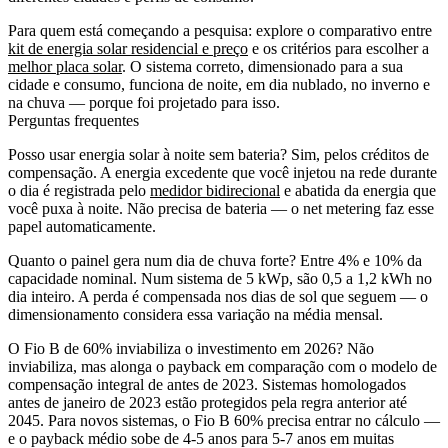
Para quem está começando a pesquisa: explore o comparativo entre
kit de energia solar residencial e preço
e os critérios para escolher a
melhor placa solar
. O sistema correto, dimensionado para a sua
cidade e consumo, funciona de noite, em dia nublado, no inverno e
na chuva — porque foi projetado para isso.
Perguntas frequentes
Posso usar energia solar à noite sem bateria?
Sim, pelos créditos de
compensação. A energia excedente que você injetou na rede durante
o dia é registrada pelo
medidor bidirecional
e abatida da energia que
você puxa à noite. Não precisa de bateria — o net metering faz esse
papel automaticamente.
Quanto o painel gera num dia de chuva forte?
Entre 4% e 10% da
capacidade nominal. Num sistema de 5 kWp, são 0,5 a 1,2 kWh no
dia inteiro. A perda é compensada nos dias de sol que seguem — o
dimensionamento considera essa variação na média mensal.
O Fio B de 60% inviabiliza o investimento em 2026?
Não
inviabiliza, mas alonga o payback em comparação com o modelo de
compensação integral de antes de 2023. Sistemas homologados
antes de janeiro de 2023 estão protegidos pela regra anterior até
2045. Para novos sistemas, o Fio B 60% precisa entrar no cálculo —
e o payback médio sobe de 4-5 anos para 5-7 anos em muitas