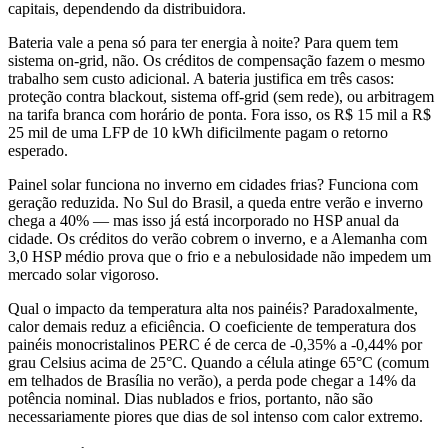
capitais, dependendo da distribuidora.
Bateria vale a pena só para ter energia à noite?
Para quem tem
sistema on-grid, não. Os créditos de compensação fazem o mesmo
trabalho sem custo adicional. A bateria justifica em três casos:
proteção contra blackout, sistema off-grid (sem rede), ou arbitragem
na tarifa branca com horário de ponta. Fora isso, os R$ 15 mil a R$
25 mil de uma LFP de 10 kWh dificilmente pagam o retorno
esperado.
Painel solar funciona no inverno em cidades frias?
Funciona com
geração reduzida. No Sul do Brasil, a queda entre verão e inverno
chega a 40% — mas isso já está incorporado no HSP anual da
cidade. Os créditos do verão cobrem o inverno, e a Alemanha com
3,0 HSP médio prova que o frio e a nebulosidade não impedem um
mercado solar vigoroso.
Qual o impacto da temperatura alta nos painéis?
Paradoxalmente,
calor demais reduz a eficiência. O coeficiente de temperatura dos
painéis monocristalinos PERC é de cerca de -0,35% a -0,44% por
grau Celsius acima de 25°C. Quando a célula atinge 65°C (comum
em telhados de Brasília no verão), a perda pode chegar a 14% da
potência nominal. Dias nublados e frios, portanto, não são
necessariamente piores que dias de sol intenso com calor extremo.