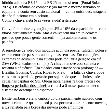
híbrido adiciona R$ 15 mil a R$ 25 mil ao sistema (Portal Solar,
2025). Os créditos de compensação fazem o mesmo trabalho de
equilibrar a conta sem custo adicional — com a única desvantagem
de não funcionar em blackout.
Como a chuva afeta (e às vezes ajuda) a geração
Chuva forte reduz a geração para 4% a 10% da capacidade — como
vimos, virtualmente nada. Mas a chuva tem um efeito colateral
positivo que pouca gente comenta: limpa automaticamente os
painéis.
A superfície de vidro dos módulos acumula poeira, fuligem, pólen e
excrementos de pássaros ao longo das semanas. Em condições
extremas de acúmulo, essa sujeira pode reduzir a geração em até
25% (WEG, dados de campo). A chuva remove essa camada e
restaura a eficiência. Em cidades com estação seca prolongada —
Brasília, Goiânia, Cuiabá, Ribeirão Preto — a falta de chuva pode
causar mais perda de geração por sujeira do que a nebulosidade
causa nas capitais do Sul. Quem mora nessas regiões precisa de
limpeza periódica dos painéis
a cada 4 a 6 meses para manter o
sistema no desempenho esperado.
Existe também o efeito curioso do dia parcialmente nublado com
nuvens cumulus: quando o sol passa por uma abertura entre nuvens,
a luz refletida pela borda das nuvens pode amplificar