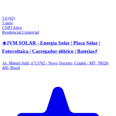
5.0
(92)
5 anos
CNPJ Ativa
Residencial
Comercial
☀️JVM SOLAR - Energia Solar | Placa Solar |
Fotovoltaica | Carregador elétrico | Baterias⚡
Av. Miguel Sutil, n°13762 - Novo Terceiro, Cuiabá - MT, 78028-
400, Brasil