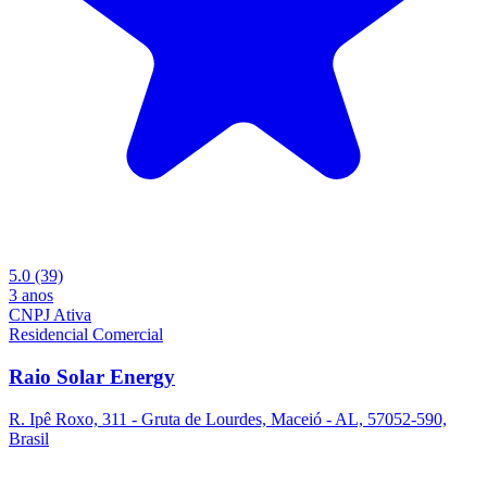
5.0
(39)
3 anos
CNPJ Ativa
Residencial
Comercial
Raio Solar Energy
R. Ipê Roxo, 311 - Gruta de Lourdes, Maceió - AL, 57052-590,
Brasil