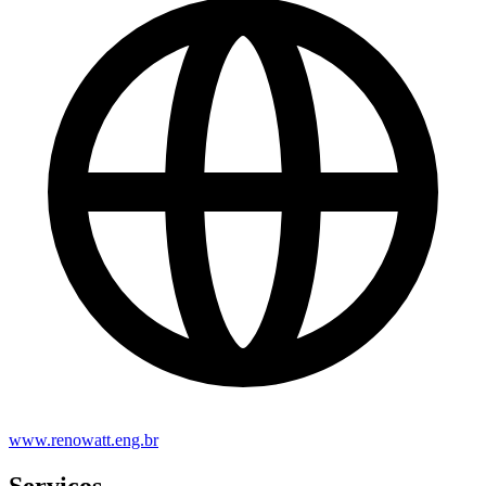
www.renowatt.eng.br