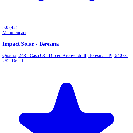
5.0
(42)
Manutenção
Impact Solar - Teresina
Quadra, 248 - Casa 03 - Dirceu Arcoverde II, Teresina - PI, 64078-
252, Brasil